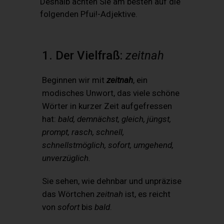
Deshalb achten Sie am besten auf die
folgenden Pfui!-Adjektive.
1. Der Vielfraß:
zeitnah
Beginnen wir mit
zeitnah
, ein
modisches Unwort, das viele schöne
Wörter in kurzer Zeit aufgefressen
hat:
bald, demnächst, gleich, jüngst,
prompt, rasch, schnell,
schnellstmöglich, sofort, umgehend,
unverzüglich.
Sie sehen, wie dehnbar und unpräzise
das Wörtchen
zeitnah
ist, es reicht
von
sofort
bis
bald
.