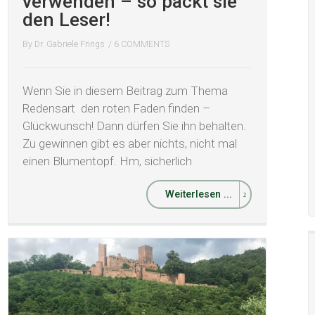
verwenden – so packt sie
den Leser!
By
Dr. Gabriele Frings
/
6 COMMENTS
Wenn Sie in diesem Beitrag zum Thema
Redensart den roten Faden finden –
Glückwunsch! Dann dürfen Sie ihn behalten.
Zu gewinnen gibt es aber nichts, nicht mal
einen Blumentopf. Hm, sicherlich
Weiterlesen ...