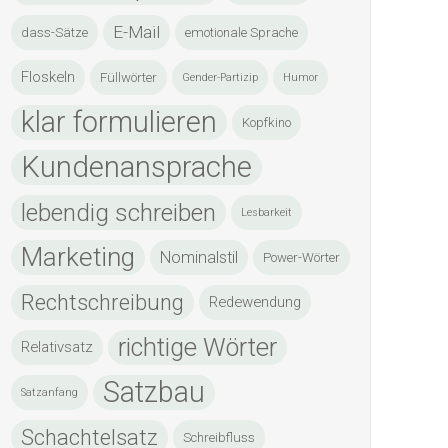
E-Mail
dass-Sätze
emotionale Sprache
Floskeln
Füllwörter
Gender-Partizip
Humor
klar formulieren
Kopfkino
Kundenansprache
lebendig schreiben
Lesbarkeit
Marketing
Nominalstil
Power-Wörter
Rechtschreibung
Redewendung
richtige Wörter
Relativsatz
Satzbau
Satzanfang
Schachtelsatz
Schreibfluss