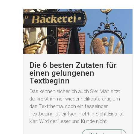
Die 6 besten Zutaten für
einen gelungenen
Textbeginn
Das kennen sicherlich auch Sie: Man sitzt
da, kreist immer wieder helikopterartig um
das Textthema, doch ein fesselnder
Textbeginn ist einfach nicht in Sicht.Eins ist
klar: Wird der Leser und Kunde nicht