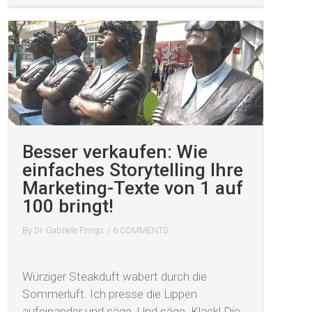
Besser verkaufen: Wie
einfaches Storytelling Ihre
Marketing-Texte von 1 auf
100 bringt!
By
Dr. Gabriele Frings
/
6 COMMENTS
Würziger Steakduft wabert durch die
Sommerluft. Ich presse die Lippen
aufeinander und säge. Und säge. Klack! Die