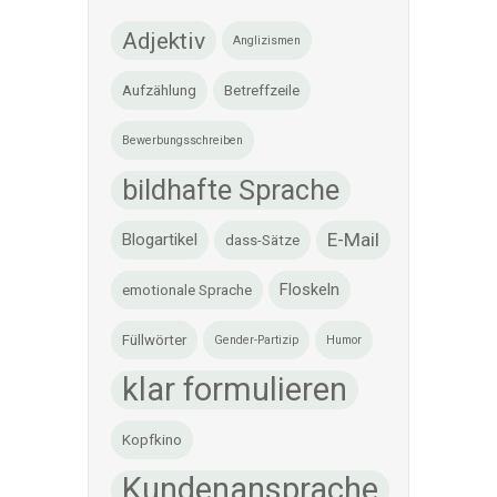
Adjektiv
Anglizismen
Aufzählung
Betreffzeile
Bewerbungsschreiben
bildhafte Sprache
E-Mail
Blogartikel
dass-Sätze
Floskeln
emotionale Sprache
Füllwörter
Gender-Partizip
Humor
klar formulieren
Kopfkino
Kundenansprache