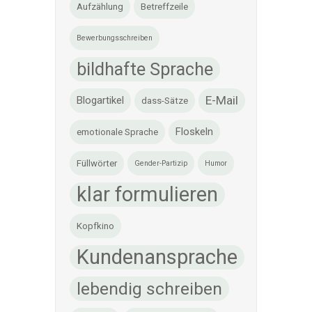
Aufzählung
Betreffzeile
Bewerbungsschreiben
bildhafte Sprache
E-Mail
Blogartikel
dass-Sätze
Floskeln
emotionale Sprache
Füllwörter
Gender-Partizip
Humor
klar formulieren
Kopfkino
Kundenansprache
lebendig schreiben