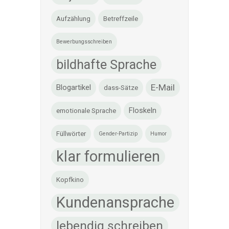
Aufzählung
Betreffzeile
Bewerbungsschreiben
bildhafte Sprache
E-Mail
Blogartikel
dass-Sätze
Floskeln
emotionale Sprache
Füllwörter
Gender-Partizip
Humor
klar formulieren
Kopfkino
Kundenansprache
lebendig schreiben