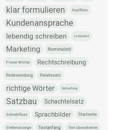
klar formulieren
Kopfkino
Kundenansprache
lebendig schreiben
Lesbarkeit
Marketing
Nominalstil
Rechtschreibung
Power-Wörter
Redewendung
Relativsatz
richtige Wörter
Satzanfang
Satzbau
Schachtelsatz
Sprachbilder
Startseite
Schreibfluss
Textanfang
Stellenanzeige
Text überarbeiten